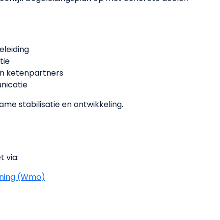
eleiding
tie
n ketenpartners
unicatie
ame stabilisatie en ontwikkeling.
 via:
uning (Wmo)
)