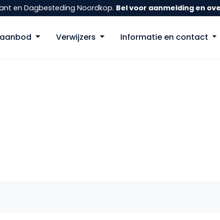
ulant en Dagbesteding Noordkop.
Bel voor aanmelding en ov
gaanbod
Verwijzers
Informatie en contact
assenen