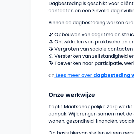
Dagbesteding is geschikt voor cliën
contacten en een zinvolle daginvulli
Binnen de dagbesteding werken clië
🌿 Opbouwen van dagritme en struc
🎨 Ontwikkelen van praktische en c
🤝 Vergroten van sociale contacte
💪 Versterken van zelfstandigheid e
🎯 Toewerken naar participatie, werk
👉
Lees meer over
dagbesteding v
Onze werkwijze
Topfit Maatschappelijke Zorg werkt
aanpak. Wij brengen samen met de cl
wonen, gezondheid, financiën, soci
Op basis hiervan stellen wij een pe