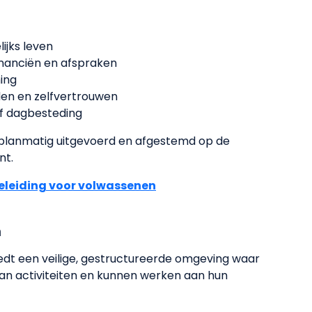
ijks leven
financiën en afspraken
hing
den en zelfvertrouwen
of dagbesteding
planmatig uitgevoerd en afgestemd op de
nt.
leiding voor volwassenen
n
edt een veilige, gestructureerde omgeving waar
an activiteiten en kunnen werken aan hun