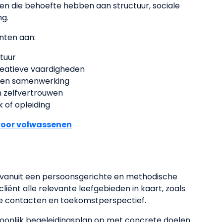
ten die behoefte hebben aan structuur, sociale
ng.
nten aan:
tuur
reatieve vaardigheden
n en samenwerking
n zelfvertrouwen
 of opleiding
oor volwassenen
 vanuit een persoonsgerichte en methodische
iënt alle relevante leefgebieden in kaart, zoals
ale contacten en toekomstperspectief.
rsoonlijk begeleidingsplan op met concrete doelen