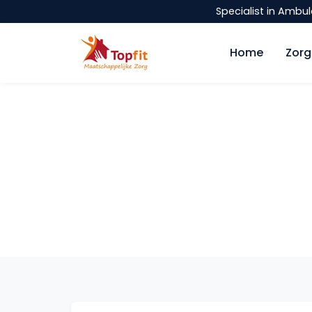
Specialist in Amb
Home
Zor
Home
Hulp voor volwassenen
Hulp voor volw